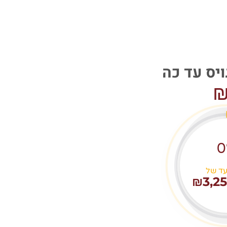
יס עד כה
₪
0
עד של
₪3,25