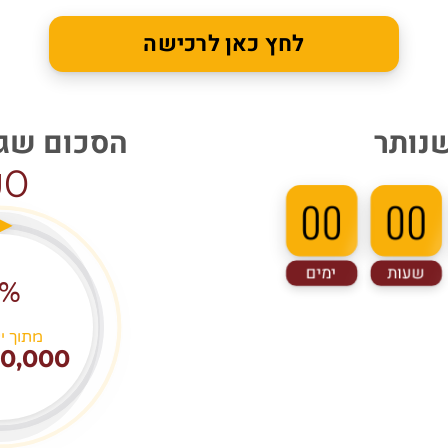
לחץ כאן לרכישה
שנותר
הסכום שגו
0
00
00
שעות
ימים
%
מתוך י
0,000