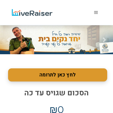
הבא
הקודם
לחץ כאן לתרומה
הסכום שגויס עד כה
₪0